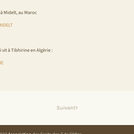
 à Midelt, au Maroc
MIDELT
t à Tibhirine en Algèrie :
NE
Suivant